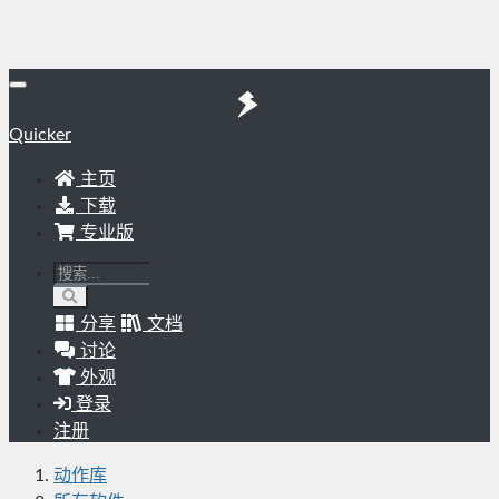
Quicker
主页
下载
专业版
分享
文档
讨论
外观
登录
注册
动作库