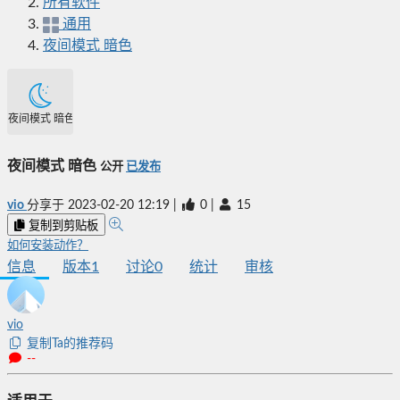
所有软件
通用
夜间模式 暗色
夜间模式 暗色
夜间模式 暗色
公开
已发布
vio
分享于
2023-02-20 12:19
|
0
|
15
复制到剪贴板
如何安装动作？
信息
版本
1
讨论
0
统计
审核
vio
复制Ta的推荐码
--