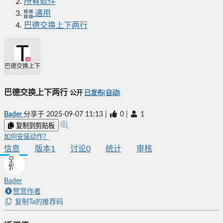
所有软件
通用
巴德交换上下两行
巴德交换上下两行
巴德交换上下两行
公开
已发布(自动)
Bader
分享于
2025-09-07 11:13
|
0
|
1
复制到剪贴板
如何安装动作？
信息
版本
1
讨论
0
统计
审核
Bader
赞赏作者
复制Ta的推荐码