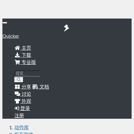
Quicker
主页
下载
专业版
分享
文档
讨论
外观
登录
注册
动作库