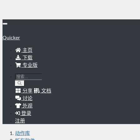
Quicker
主页
下载
专业版
分享
文档
讨论
外观
登录
注册
动作库