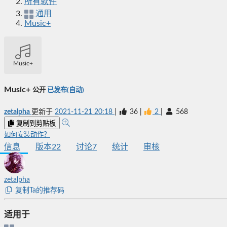
所有软件
通用
Music+
Music+
Music+
公开
已发布(自动)
zetalpha
更新于
2021-11-21 20:18
|
36
|
2
|
568
复制到剪贴板
如何安装动作？
信息
版本
22
讨论
7
统计
审核
zetalpha
复制Ta的推荐码
适用于