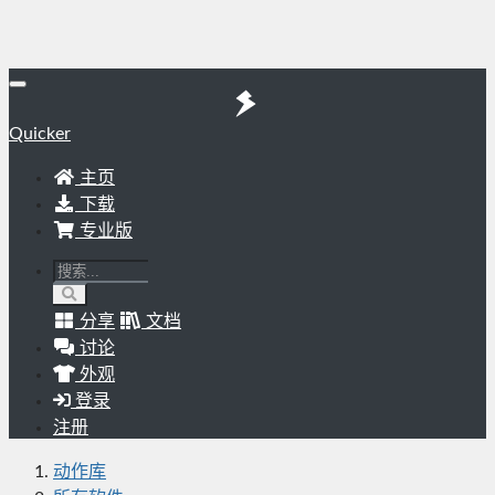
Quicker
主页
下载
专业版
分享
文档
讨论
外观
登录
注册
动作库