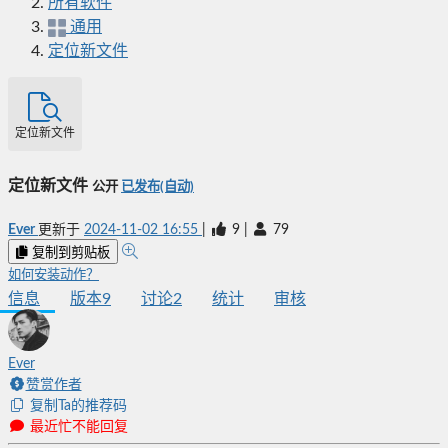
所有软件
通用
定位新文件
定位新文件
定位新文件
公开
已发布(自动)
Ever
更新于
2024-11-02 16:55
|
9
|
79
复制到剪贴板
如何安装动作？
信息
版本
9
讨论
2
统计
审核
Ever
赞赏作者
复制Ta的推荐码
最近忙不能回复