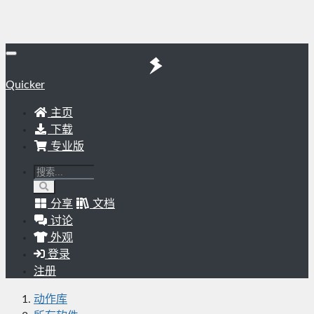
Quicker
主页
下载
专业版
分享
文档
讨论
外观
登录
注册
动作库