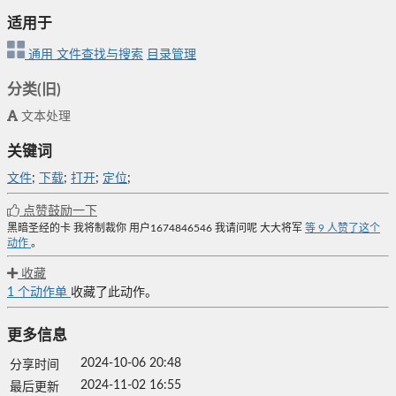
适用于
通用
文件查找与搜索
目录管理
分类(旧)
文本处理
关键词
文件
;
下载
;
打开
;
定位
;
点赞鼓励一下
黑暗圣经的卡
我将制裁你
用户1674846546
我请问呢
大大将军
等
9
人赞了这个
动作
。
收藏
1
个动作单
收藏了此动作。
更多信息
2024-10-06 20:48
分享时间
2024-11-02 16:55
最后更新