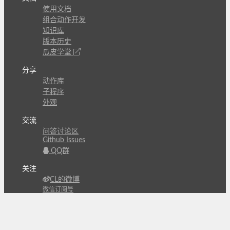
使用文档
组合动作开发
知识库
版本历史
瓜皮学堂
分享
动作库
子程序
外观
交流
问答讨论区
Github Issues
QQ群
关注
CL的微博
微信订阅号