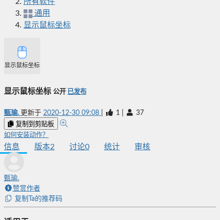
所有软件
通用
显示鼠标坐标
显示鼠标坐标
显示鼠标坐标
公开
已发布
甄瑜.
更新于
2020-12-30 09:08
|
1
|
37
复制到剪贴板
如何安装动作？
信息
版本
2
讨论
0
统计
审核
甄瑜.
赞赏作者
复制Ta的推荐码