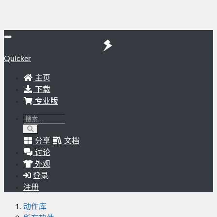
Quicker
主页
下载
专业版
分享
文档
讨论
外观
登录
注册
动作库