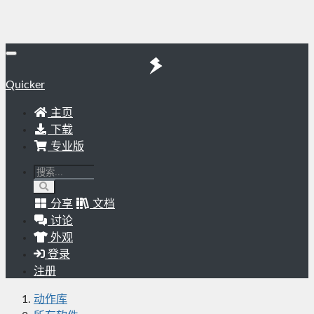
Quicker
主页
下载
专业版
分享
文档
讨论
外观
登录
注册
动作库