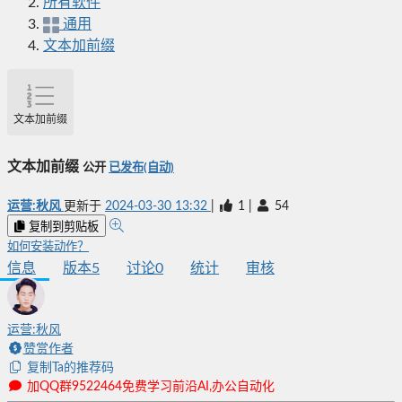
所有软件
通用
文本加前缀
文本加前缀
文本加前缀
公开
已发布(自动)
运营:秋风
更新于
2024-03-30 13:32
|
1
|
54
复制到剪贴板
如何安装动作？
信息
版本
5
讨论
0
统计
审核
运营:秋风
赞赏作者
复制Ta的推荐码
加QQ群9522464免费学习前沿AI,办公自动化