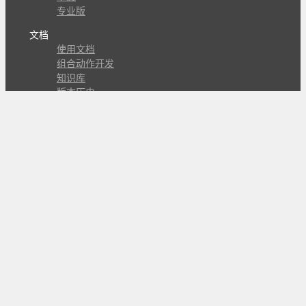
专业版
文档
使用文档
组合动作开发
知识库
版本历史
瓜皮学堂
分享
动作库
子程序
外观
交流
问答讨论区
Github Issues
QQ群
关注
CL的微博
微信订阅号