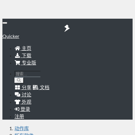
Quicker
主页
下载
专业版
分享
文档
讨论
外观
登录
注册
动作库