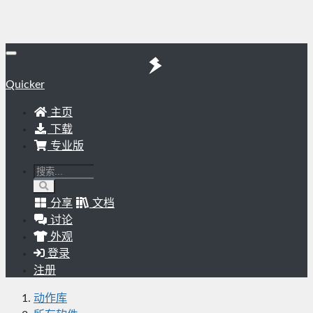
Quicker
主页
下载
专业版
分享
文档
讨论
外观
登录
注册
动作库