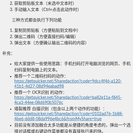
获取剪贴板文本（未选中文本时）
手动输入文本（Ctrl+点击此动作时）
三种方式都会执行下列功能
复制到剪贴板（方便粘贴到文档中）
弹出二维码（方便直接扫码/编辑）
弹出文本（方便确认输出二维码的内容）
补充：
给大家提供一些使用思路：手机扫码打开电脑浏览的网页、手机
扫码复制电脑上的文本。
推荐一个二维码扫码的动作：
https://getquicker.net/Sharedaction?code=9dcc4f46-a120-
41b1-4d27-08d94eabad98
推荐一个 OCR识别 的动作：
https://getquicker.net/Sharedaction?code=ba82e11a-f845-
4ca3-44ee-08d690b5076c
墙裂推荐 白描识别（包含以上两个动作的功能）：
https://getquicker.net/Sharedaction?code=0102ad76-1b88-
4be6-ddd8-08da996e4bc6&fromMyShare=true
目前没有添加融合太多功能是从便捷的角度考虑的，弹出一个选
择对话框或右键动作菜单都没有直接执行来的快。