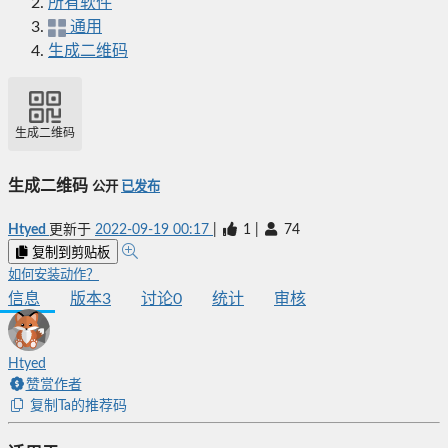
所有软件
通用
生成二维码
生成二维码
生成二维码
公开
已发布
Htyed
更新于
2022-09-19 00:17
|
1
|
74
复制到剪贴板
如何安装动作？
信息
版本
3
讨论
0
统计
审核
Htyed
赞赏作者
复制Ta的推荐码