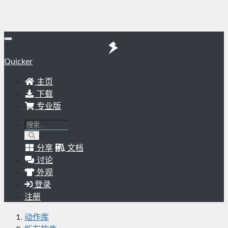
Quicker
主页
下载
专业版
分享
文档
讨论
外观
登录
注册
动作库