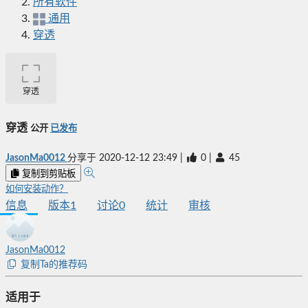
所有软件
通用
穿透
穿透
穿透
公开
已发布
JasonMa0012
分享于
2020-12-12 23:49
|
0
|
45
复制到剪贴板
如何安装动作？
信息
版本
1
讨论
0
统计
审核
JasonMa0012
复制Ta的推荐码
适用于