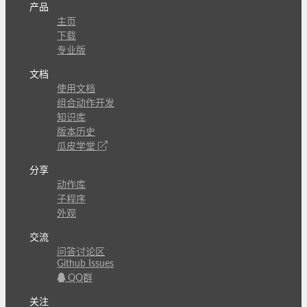
产品
主页
下载
专业版
文档
使用文档
组合动作开发
知识库
版本历史
瓜皮学堂
分享
动作库
子程序
外观
交流
问答讨论区
Github Issues
QQ群
关注