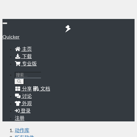
Quicker
主页
下载
专业版
分享
文档
讨论
外观
登录
注册
动作库