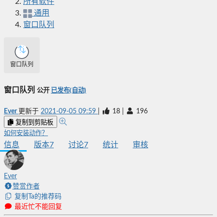
所有软件
通用
窗口队列
窗口队列
窗口队列
公开
已发布(自动)
Ever
更新于
2021-09-05 09:59
|
18
|
196
复制到剪贴板
如何安装动作？
信息
版本
7
讨论
7
统计
审核
Ever
赞赏作者
复制Ta的推荐码
最近忙不能回复