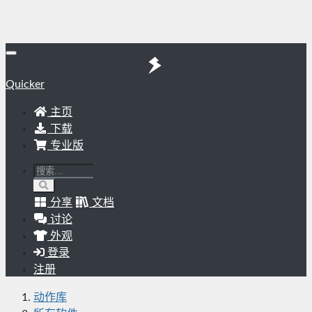
Quicker
主页
下载
专业版
分享
文档
讨论
外观
登录
注册
动作库