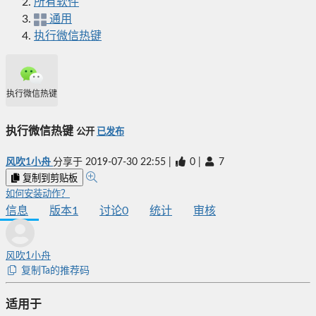
所有软件
通用
执行微信热键
执行微信热键
执行微信热键
公开
已发布
风吹1小舟
分享于
2019-07-30 22:55
|
0
|
7
复制到剪贴板
如何安装动作？
信息
版本
1
讨论
0
统计
审核
风吹1小舟
复制Ta的推荐码
适用于