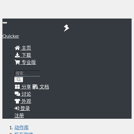
Quicker
主页
下载
专业版
分享
文档
讨论
外观
登录
注册
动作库