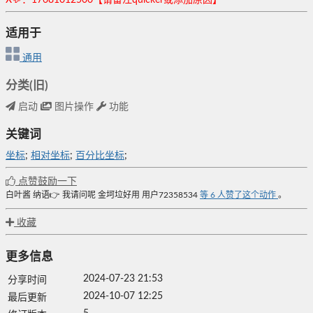
适用于
通用
分类(旧)
启动
图片操作
功能
关键词
坐标
;
相对坐标
;
百分比坐标
;
点赞鼓励一下
白叶酱
纳语👉
我请问呢
金坷垃好用
用户72358534
等
6
人赞了这个动作
。
收藏
更多信息
2024-07-23 21:53
分享时间
2024-10-07 12:25
最后更新