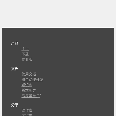
产品
主页
下载
专业版
文档
使用文档
组合动作开发
知识库
版本历史
瓜皮学堂
分享
动作库