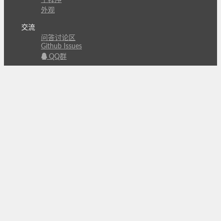
子程序
外观
交流
问答讨论区
Github Issues
QQ群
关注
CL的微博
微信订阅号
条款
隐私政策
报告不良信息
Copyright © 北京立迩合讯科技有限公司
•
京ICP备
09022189号-8
•
京公网安备 11010502053266号
自动