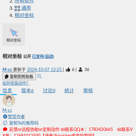
所有软件
通用
相对坐标
相对坐标
相对坐标
公开
已发布(自动)
M-cc
更新于
2024-10-07 12:25
|
6
|
36
复制到剪贴板
如何安装动作？
信息
版本
6
讨论
0
统计
审核
M-cc
赞赏作者
复制Ta的推荐码
反馈or远程协助or定制动作 📧联系QQ🐧：1783420665 📧联系V
X💬：17681012500【请备注quicker或添加原因】