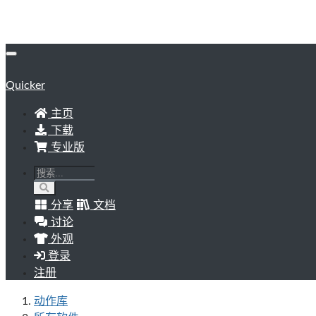
Quicker
主页
下载
专业版
分享
文档
讨论
外观
登录
注册
动作库