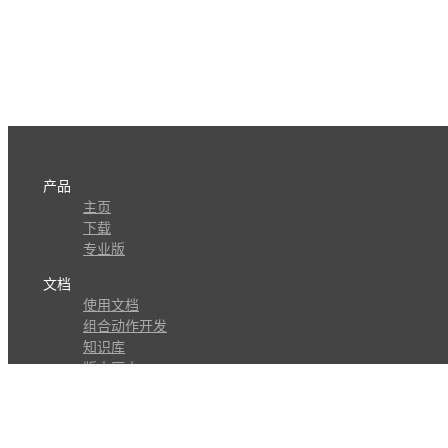
产品
主页
下载
专业版
文档
使用文档
组合动作开发
知识库
版本历史
瓜皮学堂
分享
动作库