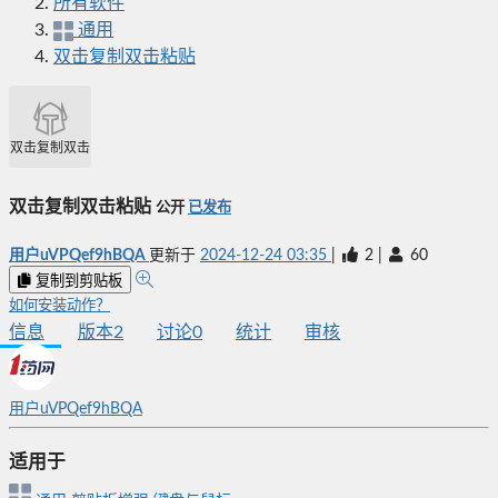
所有软件
通用
双击复制双击粘贴
双击复制双击粘贴
双击复制双击粘贴
公开
已发布
用户uVPQef9hBQA
更新于
2024-12-24 03:35
|
2
|
60
复制到剪贴板
如何安装动作？
信息
版本
2
讨论
0
统计
审核
用户uVPQef9hBQA
适用于