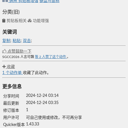
通用
剪贴板增强
键盘与鼠标
分类(旧)
剪贴板相关
功能增强
关键词
复制
;
粘贴
;
双击
;
点赞鼓励一下
SGCC2026
人言可魏
等
2
人赞了这个动作
。
收藏
1
个动作单
收藏了此动作。
更多信息
2024-12-24 03:14
分享时间
2024-12-24 03:35
最后更新
1
修订版本
用户许可
可自己使用或修改，不可再分享
1.43.33
Quicker版本