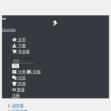
Quicker
主页
下载
专业版
分享
文档
讨论
外观
登录
注册
动作库