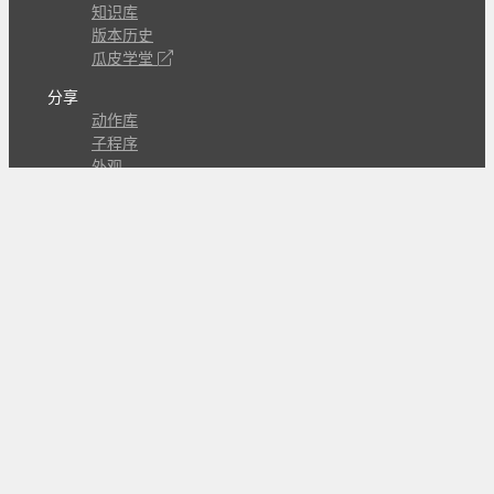
知识库
版本历史
瓜皮学堂
分享
动作库
子程序
外观
交流
问答讨论区
Github Issues
QQ群
关注
CL的微博
微信订阅号
条款