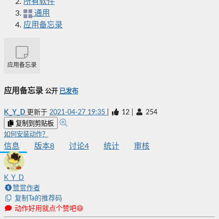
所有软件
通用
应用备忘录
应用备忘录
应用备忘录
公开
已发布
K_Y_D
更新于
2021-04-27 19:35
|
12
|
254
复制到剪贴板
如何安装动作？
信息
版本
8
讨论
4
统计
审核
K_Y_D
赞赏作者
复制Ta的推荐码
动作好用就点个赞吧😄