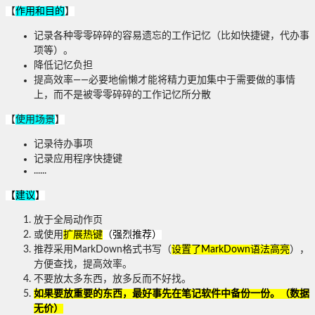
【
作用和
目的
】
记录各种零零碎碎的容易遗忘的工作记忆（比如快捷键，代办事
项等）。
降低记忆负担
提高效率——必要地偷懒才能将精力更加集中于需要做的事情
上，而不是被零零碎碎的工作记忆所分散
【
使用场景
】
记录待办事项
记录应用程序快捷键
......
【
建议
】
放于全局动作页
或使用
扩展热键
（强烈推荐）
推荐采用MarkDown格式书写（
设置了MarkDown语法高亮
），
方便查找，提高效率。
不要放太多东西，放多反而不好找。
如果要放重要的东西，最好事先在笔记软件中备份一份。（数据
无价）