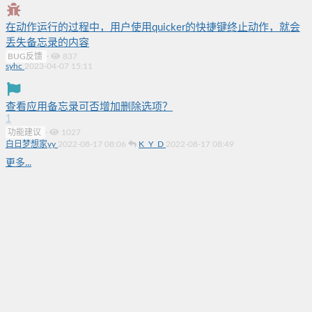
在动作运行的过程中，用户使用quicker的快捷键终止动作，就会
丢失备忘录的内容
BUG反馈
·
837
syhc
2023-04-07 15:11
查看应用备忘录可否增加删除选项？
1
功能建议
·
1027
白日梦想家yy
2022-08-17 08:06
K_Y_D
2022-08-17 08:49
更多...