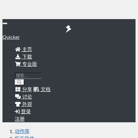
Quicker
主页
下载
专业版
分享
文档
讨论
外观
登录
注册
动作库