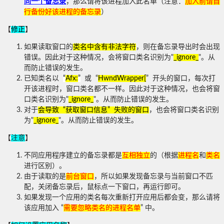
同一个备忘录
，那么请将该进程加入此名单（注意：
加入前请自
行备份好该进程的备忘录
）
【
修正
】
如果读取窗口的
类名中含有非法字符
，则在备忘录导出时会出现
错误。因此对于这种情况，会将窗口类名识别为"
_ignore_
"。从
而防止错误的发生。
已知类名以
“
Afx:
”
或 “
HwndWrapper[
” 开头的窗口，每次打
开该进程时，窗口类名都不一样。因此对于这种情况，也会将窗
口类名识别为"
_ignore_
"。从而防止错误的发生。
对于
会导致 “获取窗口信息” 失败的窗口
，也会将窗口类名识别
为"
_ignore_
"。从而防止错误的发生。
【
注意
】
不同应用程序建立的备忘录都是
互相独立
的（根据
进程名
和
类名
进行区别）。
由于读取的是
前台窗口
，所以如果发现备忘录与当前窗口不匹
配，关闭备忘录后，鼠标点一下窗口，再运行即可。
如果发现一个应用的类名每次重新打开应用后都会变，那么请将
该应用加入 “
需要忽略类名的进程名单
” 中。