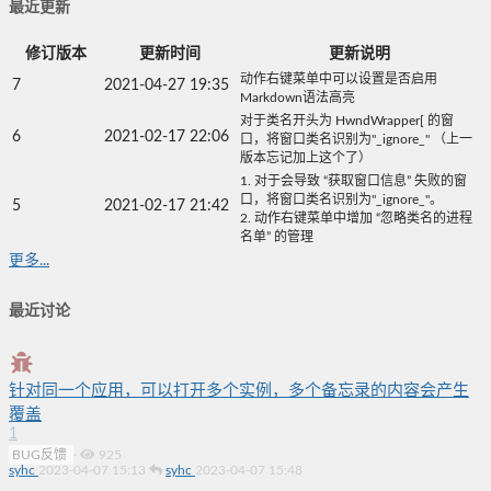
最近更新
修订版本
更新时间
更新说明
动作右键菜单中可以设置是否启用
7
2021-04-27 19:35
Markdown语法高亮
对于类名开头为 HwndWrapper[ 的窗
6
2021-02-17 22:06
口，将窗口类名识别为"_ignore_" （上一
版本忘记加上这个了）
1. 对于会导致 “获取窗口信息” 失败的窗
口，将窗口类名识别为"_ignore_"。
5
2021-02-17 21:42
2. 动作右键菜单中增加 “忽略类名的进程
名单” 的管理
更多...
最近讨论
针对同一个应用，可以打开多个实例，多个备忘录的内容会产生
覆盖
1
BUG反馈
·
925
syhc
2023-04-07 15:13
syhc
2023-04-07 15:48