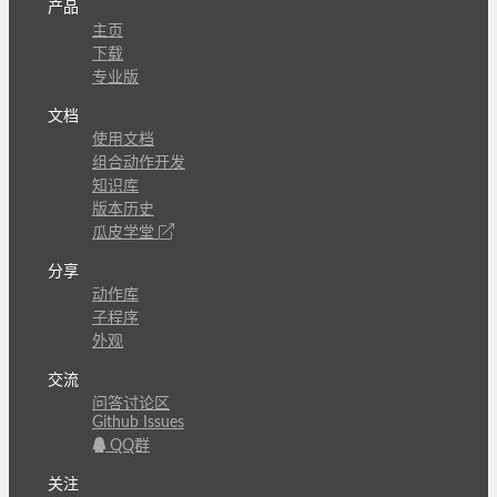
产品
主页
下载
专业版
文档
使用文档
组合动作开发
知识库
版本历史
瓜皮学堂
分享
动作库
子程序
外观
交流
问答讨论区
Github Issues
QQ群
关注