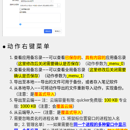
●
动作右键菜单
查看应用备忘录——可以查看
已保存的
、
具有内容的
应用备忘录
（
这里修改后关闭需要确认是否保存
）
（动作参数为
_menu_0
）
查看全局备忘录——可以查看全局备忘录（
这里修改后关闭需要
确认是否保存
）（动作参数为
_menu_1
）
导出至本地——导出的文件可用于备份，或者存入笔记软件
从本地导入——可将动作导出的文件重新导入动作，实现备份。
（注意：是
覆盖式导入
）
导出至云端——
注：云端容量有限: quicker免费版:
100 KB
专业
版:
1000 KB
（注意：会
覆盖云端
）
从云端导入——
（注意：是
覆盖式导入
）
需要忽略类名的进程名单（1. 将鼠标位置窗口的进程加入名
单；2. 管理名单）——如果需要在
同一个进程的多种窗口中显示