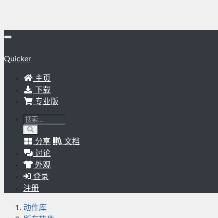
Quicker
主页
下载
专业版
分享
文档
讨论
外观
登录
注册
动作库