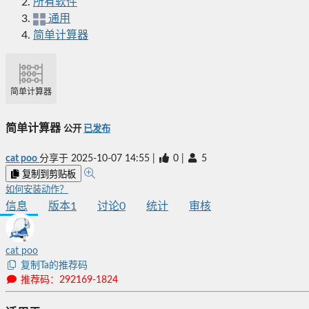
所有软件
通用
简单计算器
简单计算器
简单计算器
公开
已发布
cat poo
分享于
2025-10-07 14:55
|
0
|
5
复制到剪贴板
如何安装动作？
信息
版本
1
讨论
0
统计
审核
cat poo
复制Ta的推荐码
推荐码：292169-1824