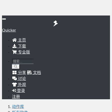
Quicker
主页
下载
专业版
分享
文档
讨论
外观
登录
注册
动作库