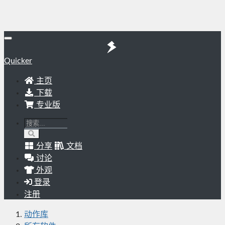
Quicker
主页
下载
专业版
分享
文档
讨论
外观
登录
注册
动作库