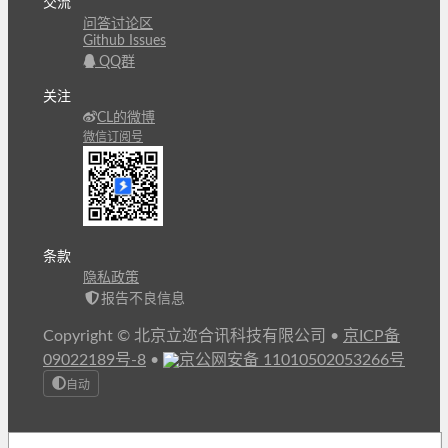
交流
问答讨论区
Github Issues
QQ群
关注
CL的微博
微信订阅号
条款
隐私政策
报告不良信息
Copyright © 北京立迩合讯科技有限公司
•
京ICP备
09022189号-8
•
京公网安备 11010502053266号
自动