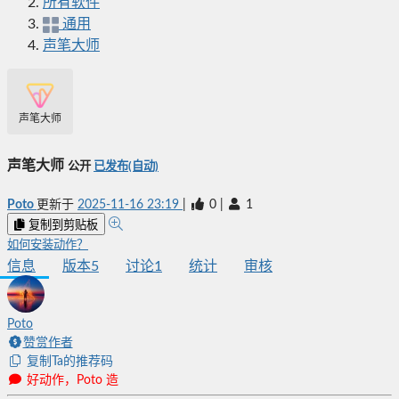
所有软件
通用
声笔大师
声笔大师
声笔大师
公开
已发布(自动)
Poto
更新于
2025-11-16 23:19
|
0
|
1
复制到剪贴板
如何安装动作？
信息
版本
5
讨论
1
统计
审核
Poto
赞赏作者
复制Ta的推荐码
好动作，Poto 造