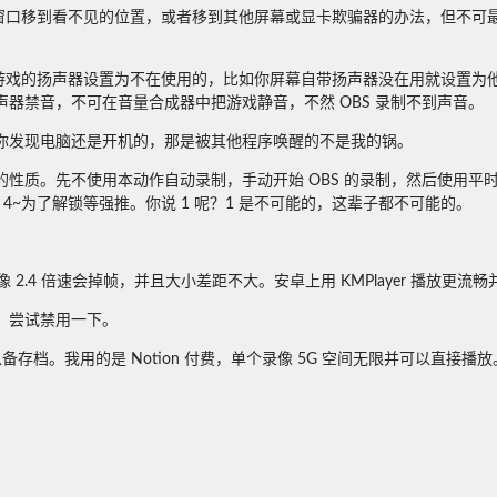
游戏窗口移到看不见的位置，或者移到其他屏幕或显卡欺骗器的办法，但不可
把游戏的扬声器设置为不在使用的，比如你屏幕自带扬声器没在用就设置为他，或
器禁音，不可在音量合成器中把游戏静音，不然 OBS 录制不到声音。
你发现电脑还是开机的，那是被其他程序唤醒的不是我的锅。
性质。先不使用本动作自动录制，手动开始 OBS 的录制，然后使用平
时候，4~为了解锁等强推。你说 1 呢？1 是不可能的，这辈子都不可能的。
。
的录像 2.4 倍速会掉帧，并且大小差距不大。安卓上用 KMPlayer 播放更流
，尝试禁用一下。
存档。我用的是 Notion 付费，单个录像 5G 空间无限并可以直接播放