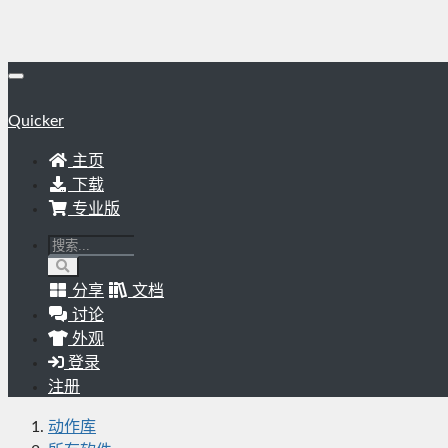
Quicker
主页
下载
专业版
分享
文档
讨论
外观
登录
注册
动作库