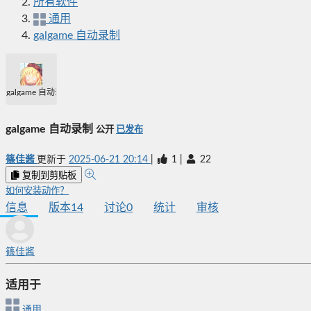
所有软件
通用
galgame 自动录制
galgame 自动录制
galgame 自动录制
公开
已发布
篠佳酱
更新于
2025-06-21 20:14
|
1
|
22
复制到剪贴板
如何安装动作？
信息
版本
14
讨论
0
统计
审核
篠佳酱
适用于
通用