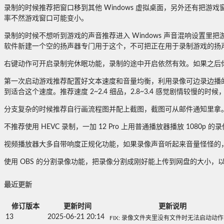
录制的时候推荐把窗口移到其他 Windows 虚拟桌面，另外还有把
率不然游戏窗口可能变小。
录制的时候不想听到游戏的声音推荐进入 Windows 声音混响设置里
软件新建一个空的扬声器专门用于这个，不可把正在用于录制游戏的扬声
右键动作可开启录制完休眠功能，录制的途中开启依然有效。如果之后
第一次启动游戏推荐配置好文本速度和音量均衡，利用录像可边录边播的
到适合这个速度。推荐速度 2~2.4 细品，2.8~3.4 感觉剧情较慢的
分支复杂的时候推荐自行画流程图并配上截图，截图可从邮件通知里拿
不推荐使用 HEVC 录制，一加 12 Pro 上用普通播放器播放 1080p 
视频播放器大多自带响度正规化功能，如果录像声音听起来音量怪怪的
使用 OBS 的分割录像功能，把录像分割成刚好能上传到网盘的大小，以备
最近更新
修订版本
更新时间
更新说明
13
2025-06-21 20:14
FIX: 录像文件夹里没有文件时无法启动动作