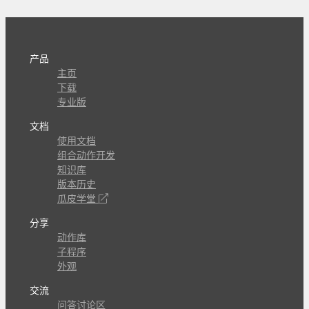
产品
主页
下载
专业版
文档
使用文档
组合动作开发
知识库
版本历史
瓜皮学堂
分享
动作库
子程序
外观
交流
问答讨论区