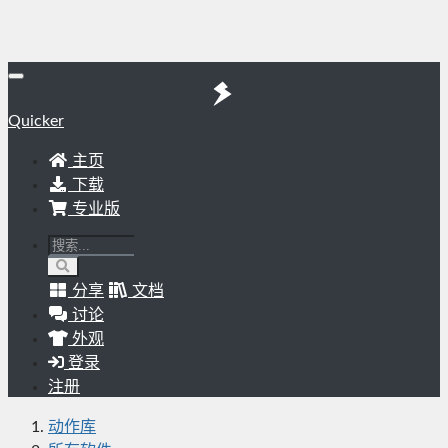
Quicker
主页
下载
专业版
分享
文档
讨论
外观
登录
注册
动作库