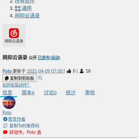
所有软件
通用
网抑云语录
网抑云语录
网抑云语录
公开
已发布(自动)
Poto
更新于
2021-04-09 07:30
|
0
|
18
复制到剪贴板
如何安装动作？
信息
版本
6
讨论
0
统计
审核
Poto
赞赏作者
复制Ta的推荐码
好动作，Poto 造