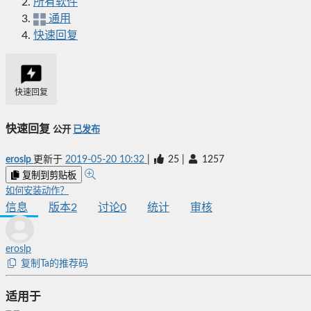
所有软件
通用
快速回复
快速回复
快速回复
公开
已发布
eroslp
更新于
2019-05-20 10:32
|
25
|
1257
复制到剪贴板
如何安装动作？
信息
版本
2
讨论
0
统计
审核
eroslp
复制Ta的推荐码
适用于