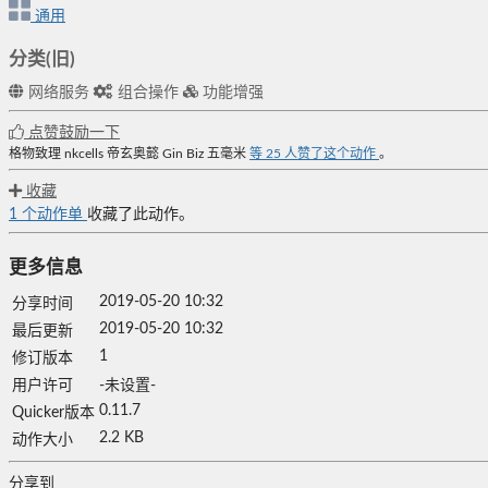
通用
分类(旧)
网络服务
组合操作
功能增强
点赞鼓励一下
格物致理
nkcells
帝玄奥懿
Gin Biz
五毫米
等
25
人赞了这个动作
。
收藏
1
个动作单
收藏了此动作。
更多信息
2019-05-20 10:32
分享时间
2019-05-20 10:32
最后更新
1
修订版本
用户许可
-未设置-
0.11.7
Quicker版本
2.2 KB
动作大小
分享到