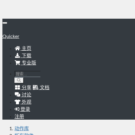
Quicker
主页
下载
专业版
分享
文档
讨论
外观
登录
注册
动作库