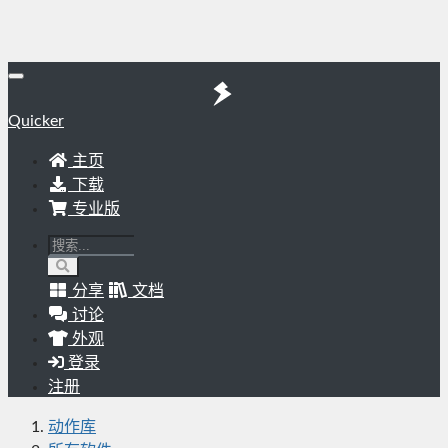
Quicker
主页
下载
专业版
分享
文档
讨论
外观
登录
注册
动作库