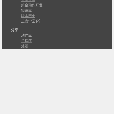
组合动作开发
知识库
版本历史
瓜皮学堂
分享
动作库
子程序
外观
交流
问答讨论区
Github Issues
QQ群
关注
CL的微博
微信订阅号