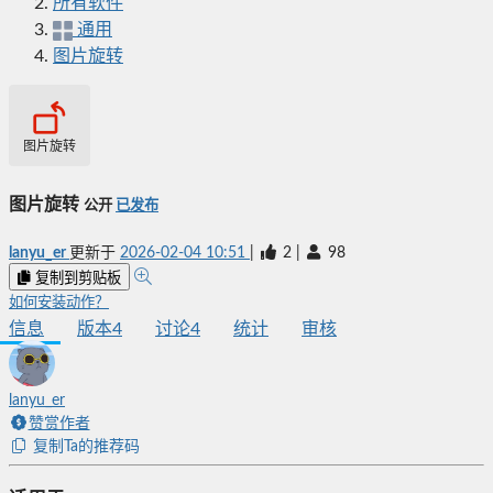
所有软件
通用
图片旋转
图片旋转
图片旋转
公开
已发布
lanyu_er
更新于
2026-02-04 10:51
|
2
|
98
复制到剪贴板
如何安装动作？
信息
版本
4
讨论
4
统计
审核
lanyu_er
赞赏作者
复制Ta的推荐码