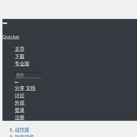
Quicker
主页
下载
专业版
分享
文档
讨论
外观
登录
注册
动作库