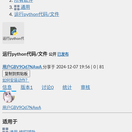
所有软件
通用
运行python代码/文件
运行python代码/文件
运行python代码/文件
公开
已发布
用户GBV9Qd7NAwA
分享于
2024-12-07 19:56
|
0
|
81
复制到剪贴板
如何安装动作？
信息
版本
1
讨论
0
统计
审核
用户GBV9Qd7NAwA
适用于