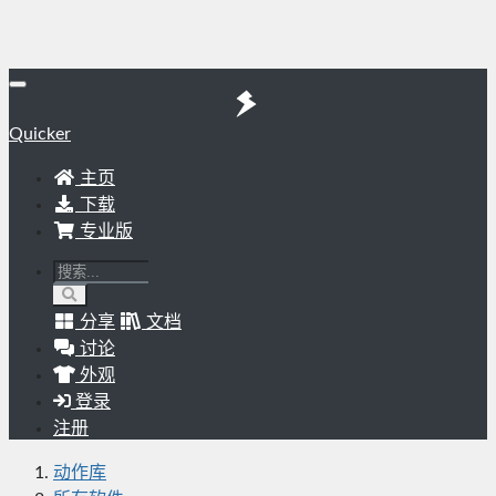
Quicker
主页
下载
专业版
分享
文档
讨论
外观
登录
注册
动作库