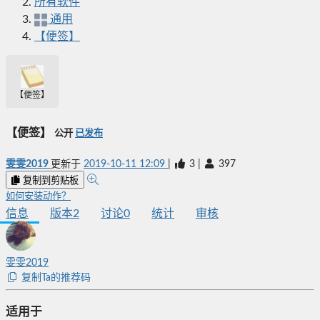
所有软件
通用
【便签】
【便签】
【便签】
公开
已发布
雯雯2019
更新于
2019-10-11 12:09
|
3
|
397
复制到剪贴板
如何安装动作？
信息
版本
2
讨论
0
统计
审核
雯雯2019
复制Ta的推荐码
适用于