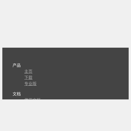
产品
主页
下载
专业版
文档
使用文档
组合动作开发
知识库
版本历史
瓜皮学堂