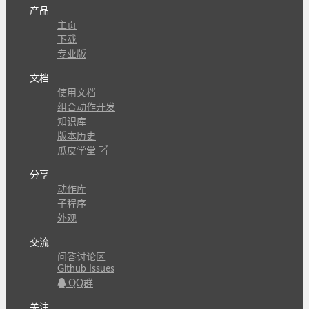
产品
主页
下载
专业版
文档
使用文档
组合动作开发
知识库
版本历史
瓜皮学堂
分享
动作库
子程序
外观
交流
问答讨论区
Github Issues
QQ群
关注