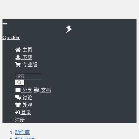
Quicker
主页
下载
专业版
分享
文档
讨论
外观
登录
注册
动作库