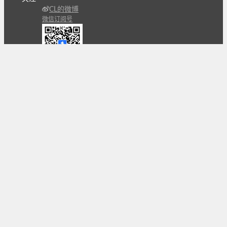
CL的微博
微信订阅号
条款
隐私政策
报告不良信息
Copyright © 北京立迩合讯科技有限公司
•
京ICP备
09022189号-8
•
京公网安备 11010502053266号
自动