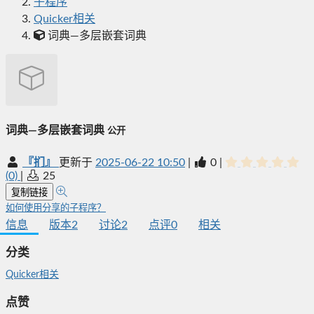
子程序
Quicker相关
词典—多层嵌套词典
词典—多层嵌套词典
公开
『扪』
更新于
2025-06-22 10:50
|
0
|
(0)
|
25
复制链接
如何使用分享的子程序？
信息
版本
2
讨论
2
点评
0
相关
分类
Quicker相关
点赞