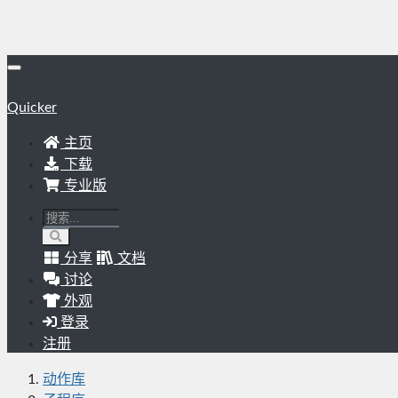
Quicker
主页
下载
专业版
分享
文档
讨论
外观
登录
注册
动作库