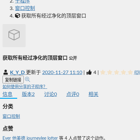
子程序
窗口控制
获取所有经过净化的顶层窗口
获取所有经过净化的顶层窗口
公开
K_Y_D
更新于
2020-11-27 11:10
|
4
|
(0)
复制链接
如何使用分享的子程序？
信息
版本
2
讨论
0
点评
0
相关
分类
窗口控制
点赞
Ever
他美德
journeylee
lofter
等
4
人点赞了这个动作。