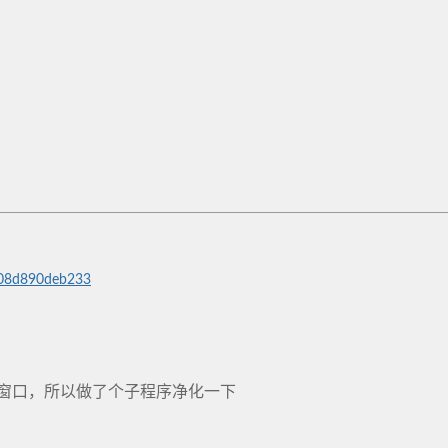
a-08d890deb233
要的窗口，所以做了个子程序净化一下