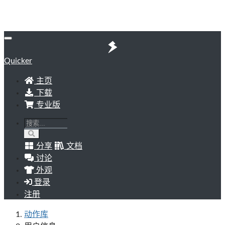
Quicker
主页
下载
专业版
分享
文档
讨论
外观
登录
注册
动作库