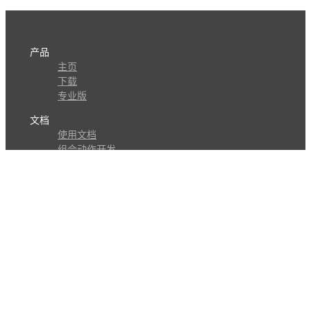
产品
主页
下载
专业版
文档
使用文档
组合动作开发
知识库
版本历史
瓜皮学堂
分享
动作库
子程序
外观
交流
问答讨论区