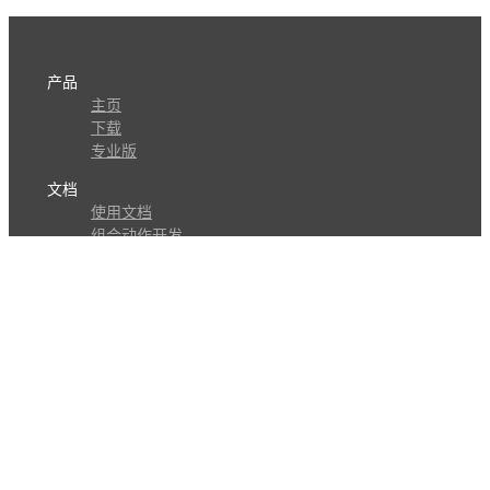
产品
主页
下载
专业版
文档
使用文档
组合动作开发
知识库
版本历史
瓜皮学堂
分享
动作库
子程序
外观
交流
问答讨论区