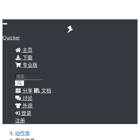
Quicker
主页
下载
专业版
分享
文档
讨论
外观
登录
注册
动作库