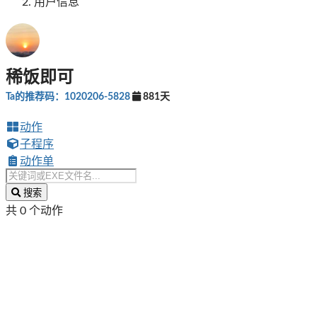
用户信息
稀饭即可
Ta的推荐码：1020206-5828
881天
动作
子程序
动作单
搜索
共 0 个动作