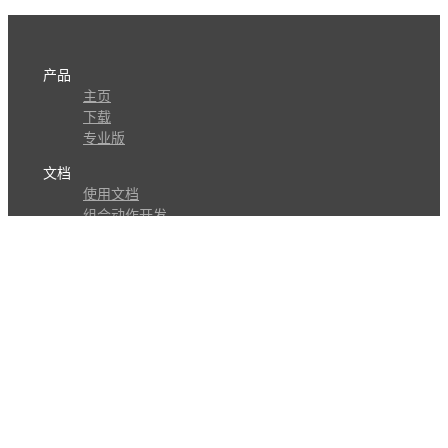
产品
主页
下载
专业版
文档
使用文档
组合动作开发
知识库
版本历史
瓜皮学堂
分享
动作库
子程序
外观
交流
问答讨论区