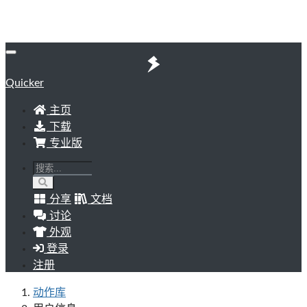
Quicker
主页
下载
专业版
分享
文档
讨论
外观
登录
注册
动作库