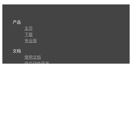
产品
主页
下载
专业版
文档
使用文档
组合动作开发
知识库
版本历史
瓜皮学堂
分享
动作库
子程序
外观
交流
问答讨论区