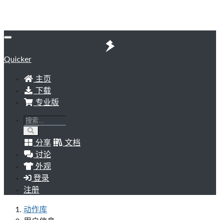
Quicker
主页
下载
专业版
分享
文档
讨论
外观
登录
注册
动作库