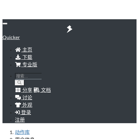
Quicker
主页
下载
专业版
分享
文档
讨论
外观
登录
注册
动作库