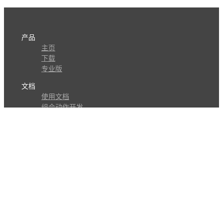
产品
主页
下载
专业版
文档
使用文档
组合动作开发
知识库
版本历史
瓜皮学堂
分享
动作库
子程序
外观
交流
问答讨论区