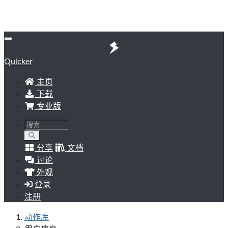
Quicker
主页
下载
专业版
分享
文档
讨论
外观
登录
注册
动作库