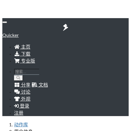
Quicker
主页
下载
专业版
分享
文档
讨论
外观
登录
注册
动作库