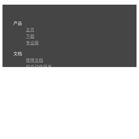
产品
主页
下载
专业版
文档
使用文档
组合动作开发
知识库
版本历史
瓜皮学堂
分享
动作库
子程序
外观
交流
问答讨论区