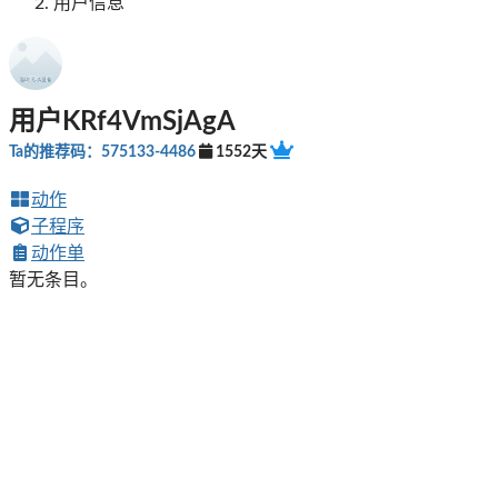
用户信息
用户KRf4VmSjAgA
Ta的推荐码：575133-4486
1552天
动作
子程序
动作单
暂无条目。