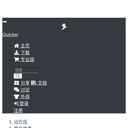
Quicker
主页
下载
专业版
分享
文档
讨论
外观
登录
注册
动作库