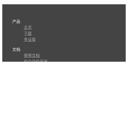
产品
主页
下载
专业版
文档
使用文档
组合动作开发
知识库
版本历史
瓜皮学堂
分享
动作库
子程序
外观
交流
问答讨论区