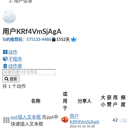
用户信息
用户KRf4VmSjAgA
Ta的推荐码：575133-4486
1552天
动作
子程序
动作单
搜索
共 1 个动作
适
大
获
用
频
名称
用
分享人
小
赞
户
度
于
用户
ppt插入文本框
在ppt中
42
<10
KRf4VmSjAgA
快速插入文本框
2026-01-26 10:38