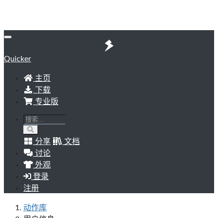
Quicker
主页
下载
专业版
分享
文档
讨论
外观
登录
注册
动作库