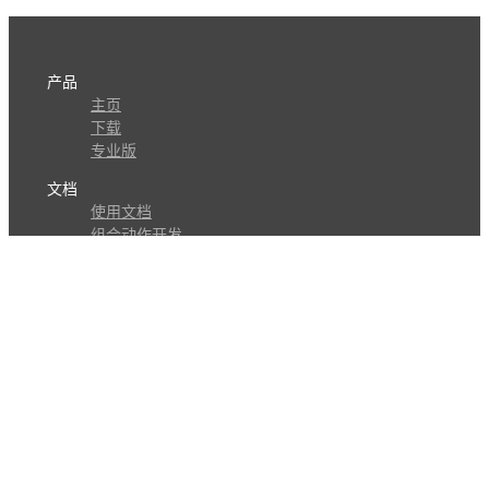
产品
主页
下载
专业版
文档
使用文档
组合动作开发
知识库
版本历史
瓜皮学堂
分享
动作库
子程序
外观
交流
问答讨论区