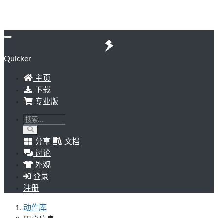
Quicker
主页
下载
专业版
分享
文档
讨论
外观
登录
注册
动作库