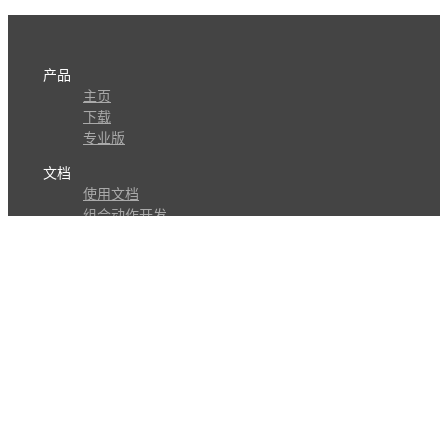
产品
主页
下载
专业版
文档
使用文档
组合动作开发
知识库
版本历史
瓜皮学堂
分享
动作库
子程序
外观
交流
问答讨论区