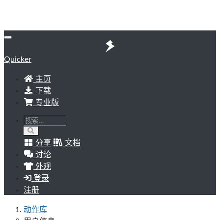
Quicker
主页
下载
专业版
分享
文档
讨论
外观
登录
注册
动作库