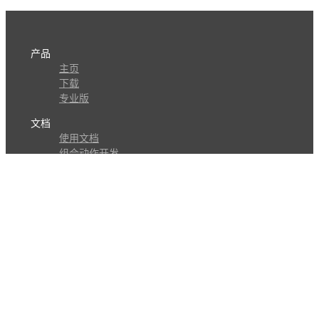
产品
主页
下载
专业版
文档
使用文档
组合动作开发
知识库
版本历史
瓜皮学堂
分享
动作库
子程序
外观
交流
问答讨论区