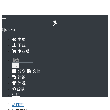
Quicker
主页
下载
专业版
分享
文档
讨论
外观
登录
注册
动作库