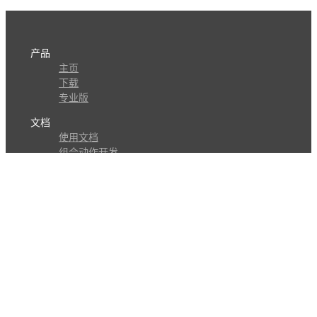
产品
主页
下载
专业版
文档
使用文档
组合动作开发
知识库
版本历史
瓜皮学堂
分享
动作库
子程序
外观
交流
问答讨论区