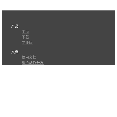
产品
主页
下载
专业版
文档
使用文档
组合动作开发
知识库
版本历史
瓜皮学堂
分享
动作库
子程序
外观
交流