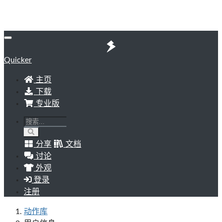
Quicker
主页
下载
专业版
分享
文档
讨论
外观
登录
注册
动作库