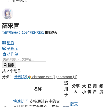
用户信息
薛宋官
Ta的推荐码：1034982-7251
859天
动作
子程序
动作单
搜索
共 2 个动作
分类：
全部 (2)
chrome.exe (1)
common (1)
适
分享
大
获
用
频
名称
用
人
小
赞
户
度
于
快速访问
支持通过选中的文
薛宋