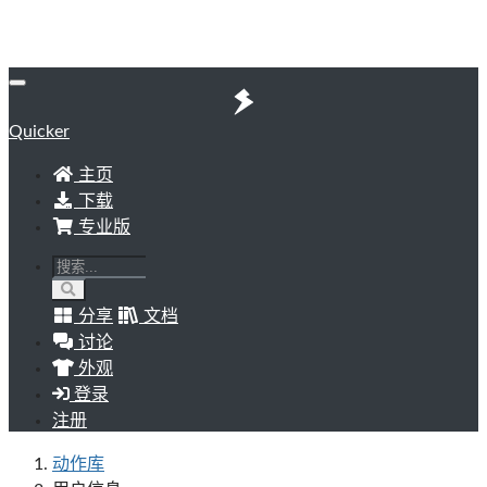
Quicker
主页
下载
专业版
分享
文档
讨论
外观
登录
注册
动作库