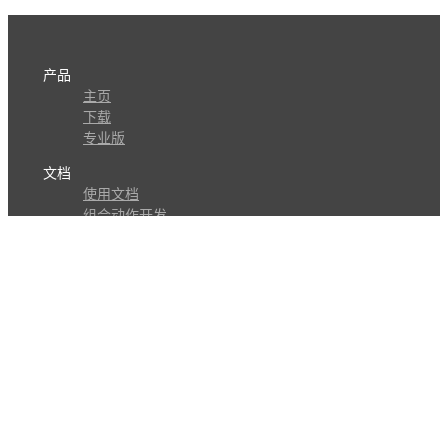
产品
主页
下载
专业版
文档
使用文档
组合动作开发
知识库
版本历史
瓜皮学堂
分享
动作库
子程序
外观
交流
问答讨论区