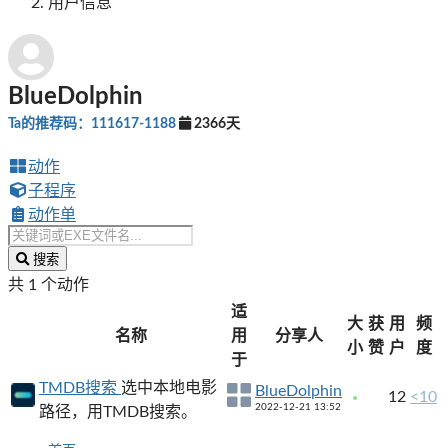
用户信息
BlueDolphin
Ta的推荐码：111617-1188
2366天
动作
子程序
动作单
搜索
共 1 个动作
适
大
获
用
频
名称
用
分享人
小
赞
户
度
于
TMDB搜索
选中本地电影
BlueDolphin
12
<10
2022-12-21 13:52
路径，用TMDB搜索。