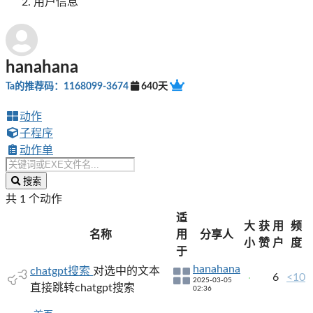
用户信息
hanahana
Ta的推荐码：1168099-3674
640天
动作
子程序
动作单
搜索
共 1 个动作
适
大
获
用
频
名称
用
分享人
小
赞
户
度
于
hanahana
chatgpt搜索
对选中的文本
6
<10
2025-03-05
直接跳转chatgpt搜索
02:36