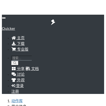
Quicker
主页
下载
专业版
分享
文档
讨论
外观
登录
注册
动作库