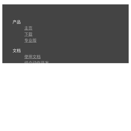
产品
主页
下载
专业版
文档
使用文档
组合动作开发
知识库
版本历史
瓜皮学堂
分享
动作库
子程序
外观
交流
问答讨论区