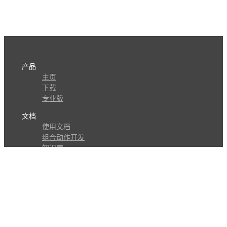
产品
主页
下载
专业版
文档
使用文档
组合动作开发
知识库
版本历史
瓜皮学堂
分享
动作库
子程序
外观