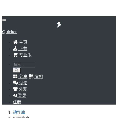
Quicker
主页
下载
专业版
分享
文档
讨论
外观
登录
注册
动作库