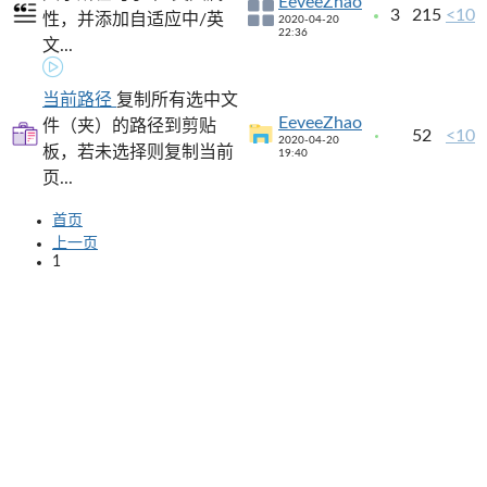
EeveeZhao
3
215
<10
性，并添加自适应中/英
2020-04-20
22:36
文...
当前路径
复制所有选中文
EeveeZhao
件（夹）的路径到剪贴
52
<10
2020-04-20
板，若未选择则复制当前
19:40
页...
首页
上一页
1