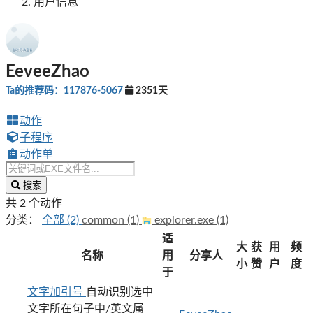
用户信息
EeveeZhao
Ta的推荐码：117876-5067
2351天
动作
子程序
动作单
搜索
共 2 个动作
分类：
全部 (2)
common (1)
explorer.exe (1)
适
大
获
用
频
名称
用
分享人
小
赞
户
度
于
文字加引号
自动识别选中
文字所在句子中/英文属