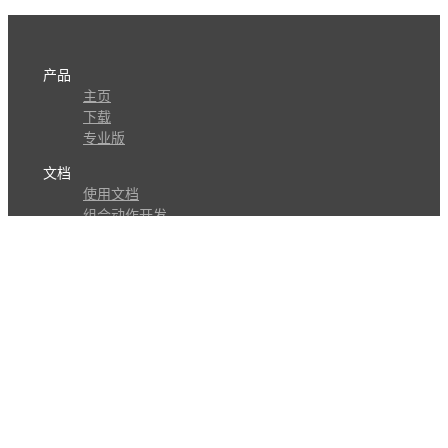
产品
主页
下载
专业版
文档
使用文档
组合动作开发
知识库
版本历史
瓜皮学堂
分享
动作库
子程序
外观
交流
问答讨论区