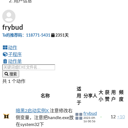
用户信息
frybud
Ta的推荐码：118771-5431
2351天
动作
子程序
动作单
搜索
共 1 个动作
适
大
获
用
频
名称
用
分享人
小
赞
户
度
于
暗黑2启动实例X
注意修改右
frybud
12
<10
侧变量，注意把handle.exe放
2023-09-
16 00:56
在system32下