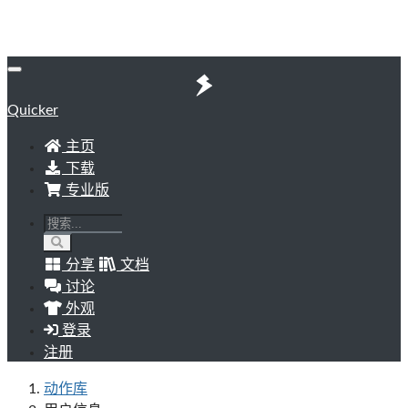
Quicker
主页
下载
专业版
分享
文档
讨论
外观
登录
注册
动作库