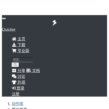
Quicker
主页
下载
专业版
分享
文档
讨论
外观
登录
注册
动作库