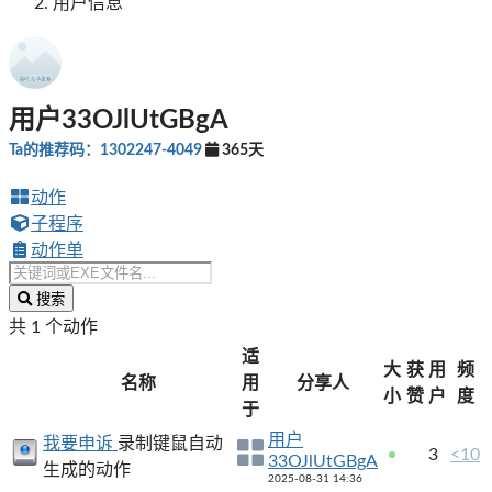
用户信息
用户33OJlUtGBgA
Ta的推荐码：1302247-4049
365天
动作
子程序
动作单
搜索
共 1 个动作
适
大
获
用
频
名称
用
分享人
小
赞
户
度
于
用户
我要申诉
录制键鼠自动
3
<10
33OJlUtGBgA
生成的动作
2025-08-31 14:36