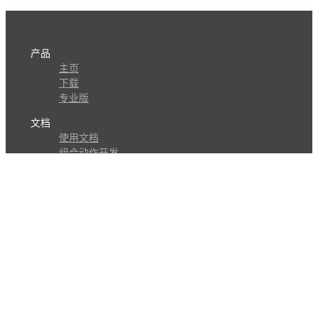
产品
主页
下载
专业版
文档
使用文档
组合动作开发
知识库
版本历史
瓜皮学堂
分享
动作库
子程序
外观
交流
问答讨论区