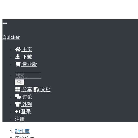
Quicker
主页
下载
专业版
分享
文档
讨论
外观
登录
注册
动作库