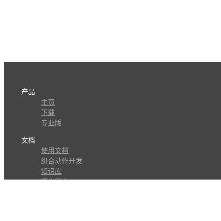
产品
主页
下载
专业版
文档
使用文档
组合动作开发
知识库
版本历史
瓜皮学堂
分享
动作库