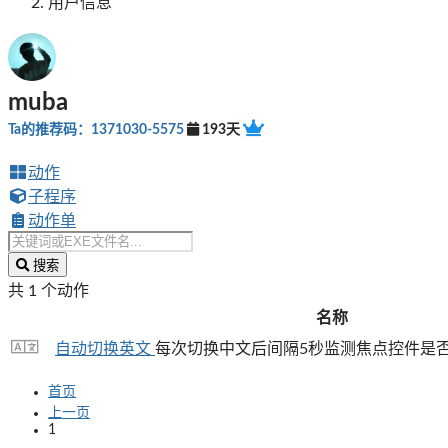
用户信息
muba
Ta的推荐码：1371030-5575
193天
动作
子程序
动作单
搜索
共 1 个动作
名称
自动切换英文
每次切换中文后间隔5秒监测焦点控件是否改
首页
上一页
1