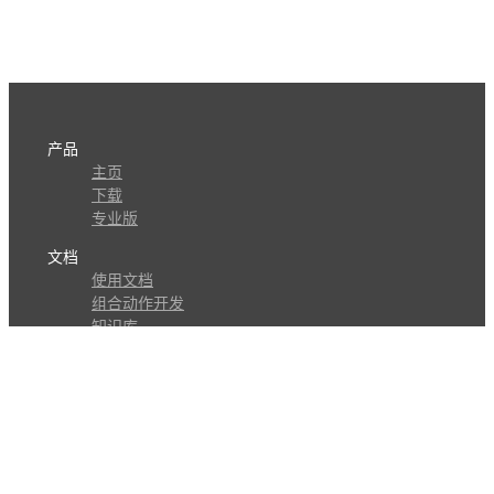
产品
主页
下载
专业版
文档
使用文档
组合动作开发
知识库
版本历史
瓜皮学堂
分享
动作库
子程序
外观