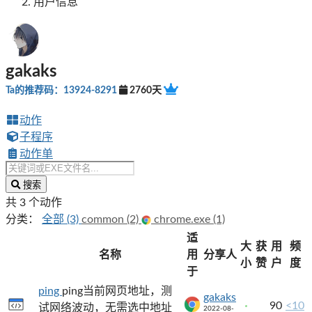
用户信息
gakaks
Ta的推荐码：13924-8291
2760天
动作
子程序
动作单
搜索
共 3 个动作
分类：
全部 (3)
common (2)
chrome.exe (1)
适
大
获
用
频
名称
用
分享人
小
赞
户
度
于
ping
ping当前网页地址，测
gakaks
90
<10
试网络波动，无需选中地址
2022-08-