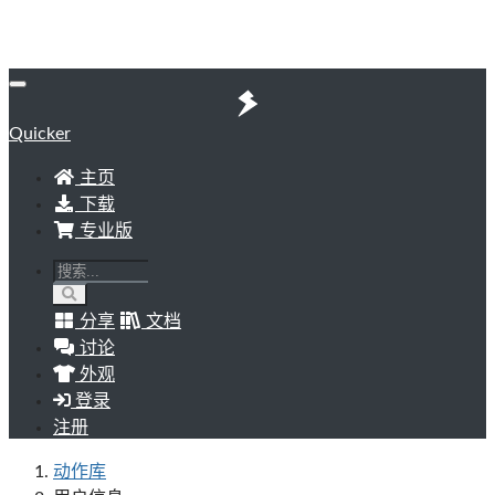
Quicker
主页
下载
专业版
分享
文档
讨论
外观
登录
注册
动作库