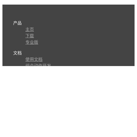
产品
主页
下载
专业版
文档
使用文档
组合动作开发
知识库
版本历史
瓜皮学堂
分享
动作库
子程序
外观
交流
问答讨论区