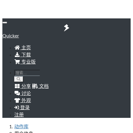
Quicker
主页
下载
专业版
分享
文档
讨论
外观
登录
注册
动作库