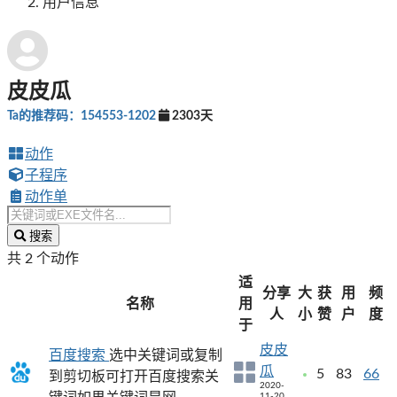
用户信息
皮皮瓜
Ta的推荐码：154553-1202
2303天
动作
子程序
动作单
搜索
共 2 个动作
适
分享
大
获
用
频
名称
用
人
小
赞
户
度
于
皮皮
百度搜索
选中关键词或复制
瓜
5
83
66
到剪切板可打开百度搜索关
2020-
11-20