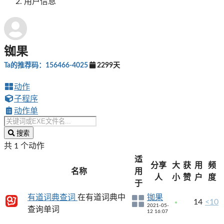
用户信息
铷果
Ta的推荐码：156466-4025
2299天
动作
子程序
动作单
搜索
共 1 个动作
适
分享
大
获
用
频
名称
用
人
小
赞
户
度
于
有道词典查词
在有道词典中
铷果
14
<10
2021-05-
查询单词
12 16:07