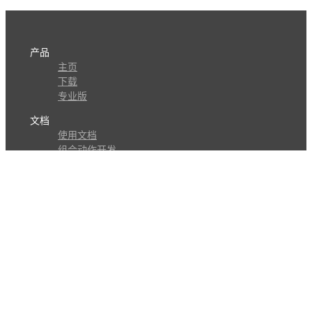
产品
主页
下载
专业版
文档
使用文档
组合动作开发
知识库
版本历史
瓜皮学堂
分享
动作库
子程序
外观
交流
问答讨论区