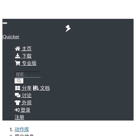
Quicker
主页
下载
专业版
分享
文档
讨论
外观
登录
注册
动作库